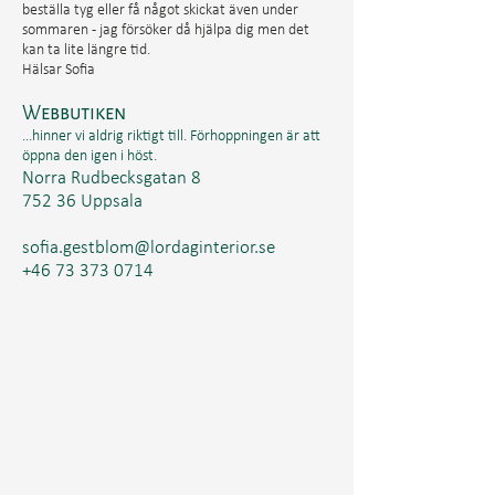
beställa tyg eller få något skickat även under
sommaren - jag försöker då hjälpa dig men det
kan ta lite längre tid.
Hälsar Sofia
Webbutiken
...hinner vi aldrig riktigt till. Förhoppningen är att
öppna den igen i höst.
Norra Rudbecksgatan 8
752 36 Uppsala
sofia.gestblom@lordaginterior.se
+46 73 373
0714