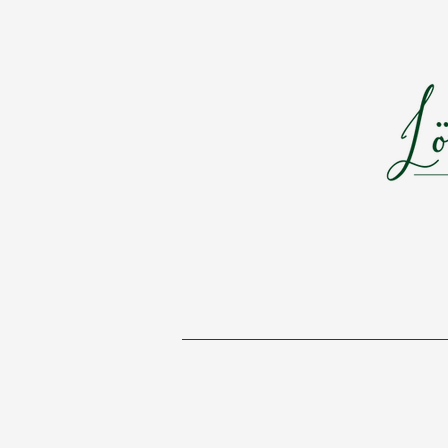
S T A R T
I N S P I R A T I O