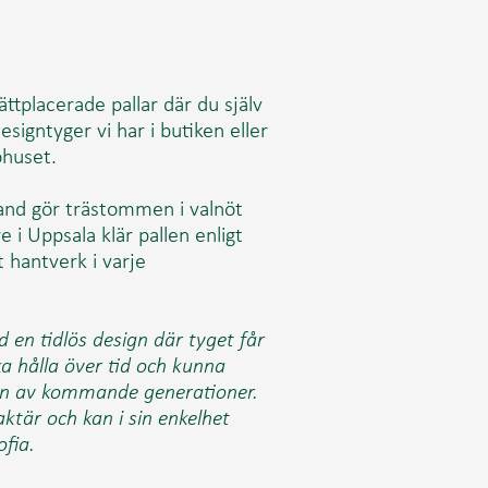
ttplacerade pallar där du själv
design
tyger vi har i butiken eller
ohuset.
tland gör trästommen i valnöt
re i Uppsala klär pallen enligt
 hantverk i varje
d en tidlös design där tyget får
ka hålla över tid och kunna
en av kommande generationer.
ktär och kan i sin enkelhet
ofia.