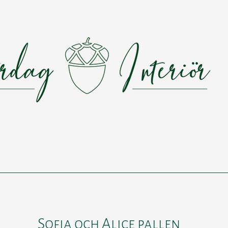
 N
P A L L A R
S A G O H U S E T
T J Ä
Sofia och Alice pallen