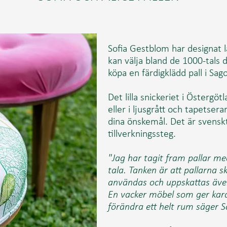
Sofia Gestblom har designat lä
kan välja bland
de 1000-tals 
köpa en färdigklädd pall i Sag
Det lilla snickeriet i Östergö
eller i ljusgrått och tapetsera
dina önskemål. Det är svenskt
tillverkningssteg.
"Jag har tagit fram pallar me
tala. Tanken är att pallarna s
användas och uppskattas äv
En vacker möbel som ger kara
förändra ett helt rum säger S