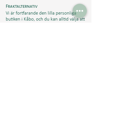
Fraktalternativ
Vi är fortfarande den lilla personliga
butiken i Kåbo, och du kan alltid välja att
hämta ut din beställning i butiken.
Annars skickar vi din beställning till ditt
närmaste postombud en gång i veckan.
Lägg din beställning senast onsdag kl 17
för att vara säker på att den hinner med
veckans utskick, som går varje torsdag
för att försöka nå dig innan
helgen. Handla för över 800 kr för att få
fri frakt inom Sverige.
Till toppen av sidan