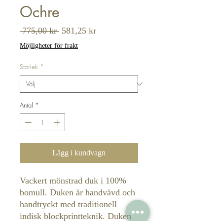
Ochre
Ordinarie
Reapris
 775,00 kr 
581,25 kr
pris
Möjligheter för frakt
Storlek
*
Antal
*
Lägg i kundvagn
Vackert mönstrad duk i 100%
bomull. Duken är handvävd och
handtryckt med traditionell
indisk blockprintteknik. Duken